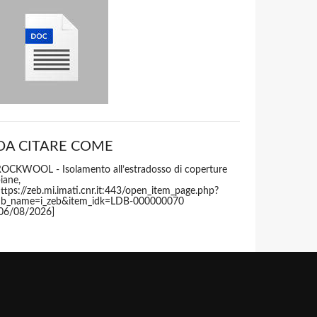
DA CITARE COME
OCKWOOL - Isolamento all’estradosso di coperture
iane,
ttps://zeb.mi.imati.cnr.it:443/open_item_page.php?
db_name=i_zeb&item_idk=LDB-000000070
06/08/2026]