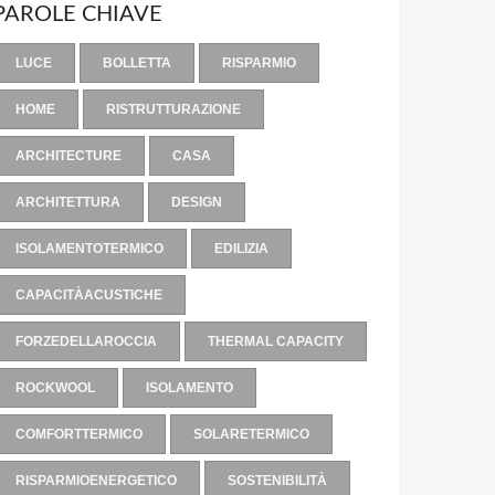
PAROLE CHIAVE
LUCE
BOLLETTA
RISPARMIO
HOME
RISTRUTTURAZIONE
ARCHITECTURE
CASA
ARCHITETTURA
DESIGN
ISOLAMENTOTERMICO
EDILIZIA
CAPACITÀACUSTICHE
FORZEDELLAROCCIA
THERMAL CAPACITY
ROCKWOOL
ISOLAMENTO
COMFORTTERMICO
SOLARETERMICO
RISPARMIOENERGETICO
SOSTENIBILITÀ