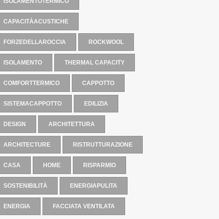
ISOLAMENTOTERMICO
CAPACITÀACUSTICHE
FORZEDELLAROCCIA
ROCKWOOL
ISOLAMENTO
THERMAL CAPACITY
COMFORTTERMICO
CAPPOTTO
SISTEMACAPPOTTO
EDILIZIA
DESIGN
ARCHITETTURA
ARCHITECTURE
RISTRUTTURAZIONE
CASA
HOME
RISPARMIO
SOSTENIBILITÀ
ENERGIAPULITA
ENERGIA
FACCIATA VENTILATA