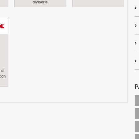
divisorie
 di
con
P