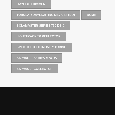
DAYLIGHT DIMMER
TUBULAR DAYLIGHTING DEVICE (TDD)
DOME
SOLAMASTER SERIES 750 DS-C
LIGHTTRACKER REFLECTOR
SPECTRALIGHT INFINITY TUBING
SKYVAULT SERIES M74 DS
SKYVAULT COLLECTOR