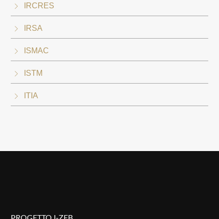
IRCRES
IRSA
ISMAC
ISTM
ITIA
PROGETTO I-ZEB