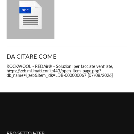
DA CITARE COME
ROCKWOOL - REDAir® - Soluzioni per facciate ventilate,
https://zeb.mi.imati.cnr.it:443/open_item_page.php?
db_name=i_zeb&item_idk=LDB-000000067 [07/08/2026]
PROGETTO I-ZEB