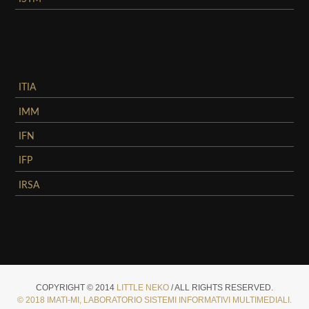
ITIA
IMM
IFN
IFP
IRSA
COPYRIGHT © 2014
LITTLE NEKO
/ ALL RIGHTS RESERVED.
© 2018 IMATI-MI, LABORATORIO SISTEMI INFORMATIVI MULTIMEDIALI.